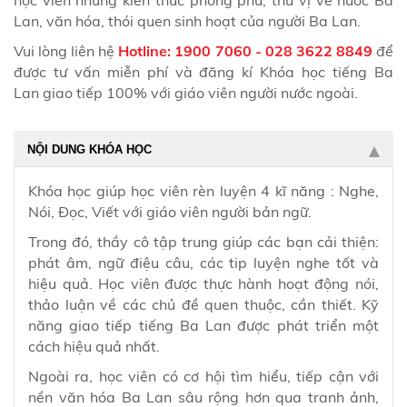
học viên những kiến thức phong phú, thú vị về nước Ba
Lan, văn hóa, thói quen sinh hoạt của người Ba Lan.
Vui lòng liên hệ
Hotline:
1900 7060 - 028 3622 8849
để
được tư vấn miễn phí và đăng kí Khóa học tiếng Ba
Lan giao tiếp 100% với giáo viên người nước ngoài.
NỘI DUNG KHÓA HỌC
Khóa học giúp học viên rèn luyện 4 kĩ năng : Nghe,
Nói, Đọc, Viết với giáo viên người bản ngữ.
Trong đó, thầy cô tập trung giúp các bạn cải thiện:
phát âm, ngữ điệu câu, các tip luyện nghe tốt và
hiệu quả. Học viên được thực hành hoạt động nói,
thảo luận về các chủ đề quen thuộc, cần thiết. Kỹ
năng giao tiếp tiếng Ba Lan được phát triển một
cách hiệu quả nhất.
Ngoài ra, học viên có cơ hội tìm hiểu, tiếp cận với
nền văn hóa Ba Lan
sâu rộng hơn
qua tranh ảnh,