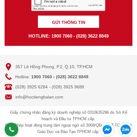
GỬI THÔNG TIN
HOTLINE: 1900 7060 - (028) 3622 8849
357 Lê Hồng Phong, P.2, Q.10, TP.HCM
Hotline:
1900 7060 - (028) 3622 8849
(028) 3925 6284 - (028) 3925 9688
info@hoctiengbalan.com
Giấy chứng nhận đăng ký doanh nghiệp số 0310635296 do Sở Kế
hoạch và Đầu tư TPHCM cấp.
Giấy Phép hoạt động trung tâm ngoại ngữ số 3068/QĐ-GDĐT-TC do Sở
Giáo Dục và Đào Tạo TPHCM cấp.