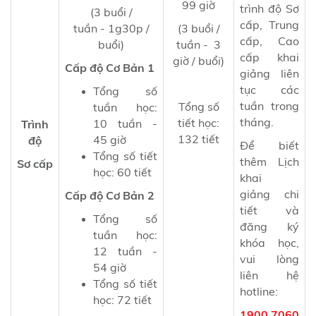
99 giờ
trình độ Sơ
(3 buổi /
cấp, Trung
tuần - 1g30p /
(3 buổi /
cấp, Cao
buổi)
tuần - 3
cấp khai
giờ / buổi)
Cấp độ Cơ Bản 1
giảng liên
tục các
Tổng số
tuần trong
Tổng số
tuần học:
tháng.
tiết học:
10 tuần -
Trình
132 tiết
45 giờ
độ
Để biết
Tổng số tiết
thêm Lịch
Sơ cấp
học: 60 tiết
khai
giảng chi
Cấp độ Cơ Bản 2
tiết và
Tổng số
đăng ký
tuần học:
khóa học,
12 tuần -
vui lòng
54 giờ
liên hệ
Tổng số tiết
hotline:
học: 72 tiết
1900 7060