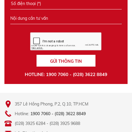
GỬI THÔNG TIN
HOTLINE: 1900 7060 - (028) 3622 8849
357 Lê Hồng Phong, P.2, Q.10, TP.HCM
Hotline:
1900 7060 - (028) 3622 8849
(028) 3925 6284 - (028) 3925 9688