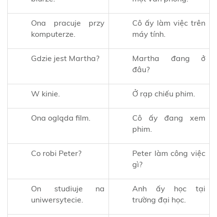
Ona pracuje przy
Cô ấy làm việc trên
komputerze.
máy tính.
Gdzie jest Martha?
Martha đang ở
đâu?
W kinie.
Ở rạp chiếu phim.
Ona ogląda film.
Cô ấy đang xem
phim.
Co robi Peter?
Peter làm công việc
gì?
On studiuje na
Anh ấy học tại
uniwersytecie.
trường đại học.