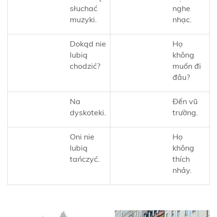
słuchać
nghe
muzyki.
nhạc.
Dokąd nie
Họ
lubią
không
chodzić?
muốn đi
đâu?
Na
Đến vũ
dyskoteki.
trường.
Oni nie
Họ
lubią
không
tańczyć.
thích
nhảy.