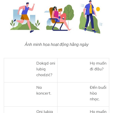
Ảnh minh họa hoạt động hằng ngày
Dokąd oni
Họ muốn
lubią
đi đâu?
chodzić?
Na
Đến buổi
koncert.
hòa
nhạc.
Oni lubią
Họ muốn