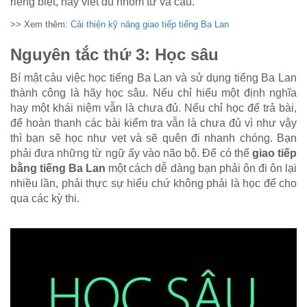
riêng biệt, hãy viết đủ nhóm từ và câu.
>> Xem thêm:
Cải thiện kỹ năng giao tiếp tiếng Ba Lan
Nguyên tắc thứ 3: Học sâu
Bí mật cảu việc học tiếng Ba Lan và sử dụng tiếng Ba Lan
thành công là hãy học sâu. Nếu chỉ hiểu một định nghĩa
hay một khái niệm vẫn là chưa đủ. Nếu chỉ học để trả bài,
để hoàn thanh các bài kiểm tra vẫn là chưa đủ vì như vậy
thì bạn sẽ học như vẹt và sẽ quên đi nhanh chóng. Bạn
phải đưa những từ ngữ ấy vào não bộ. Để có thể
giao tiếp
bằng tiếng Ba Lan
một cách dễ dàng bạn phải ôn đi ôn lại
nhiều lần, phải thực sự hiểu chứ không phải là học để cho
qua các kỳ thi.