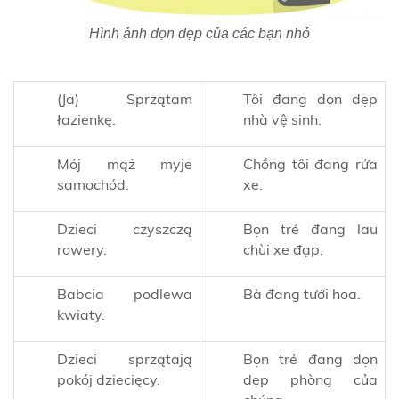
Hình ảnh dọn dẹp của các bạn nhỏ
(Ja) Sprzątam
Tôi đang dọn dẹp
łazienkę.
nhà vệ sinh.
Mój mąż myje
Chồng tôi đang rửa
samochód.
xe.
Dzieci czyszczą
Bọn trẻ đang lau
rowery.
chùi xe đạp.
Babcia podlewa
Bà đang tưới hoa.
kwiaty.
Dzieci sprzątają
Bọn trẻ đang dọn
pokój dziecięcy.
dẹp phòng của