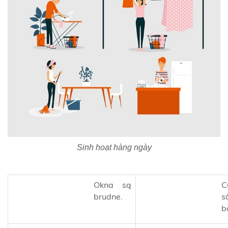
Sinh hoạt hàng ngày
Okna są
C
brudne.
s
b