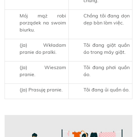
chúng.
Mój mąż robi
Chồng tôi đang dọn
porządek na swoim
dẹp bàn làm việc.
biurku.
(Ja) Wkładam
Tôi đang giặt quần
pranie do pralki.
áo trong máy giặt.
(Ja) Wieszam
Tôi đang phơi quần
pranie.
áo.
(Ja) Prasuję pranie.
Tôi đang ủi quần áo.