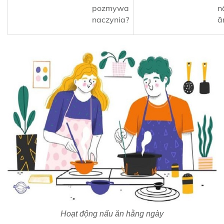
pozmywa
n
naczynia?
ă
Hoạt động nấu ăn hằng ngày