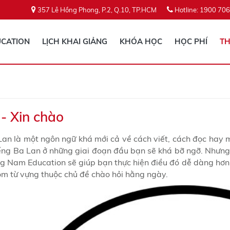
357 Lê Hồng Phong, P.2, Q.10, TP.HCM
Hotline: 1900 706
CATION
LỊCH KHAI GIẢNG
KHÓA HỌC
HỌC PHÍ
TH
- Xin chào
Lan là một ngôn ngữ khá mới cả về cách viết, cách đọc hay 
iếng Ba Lan ở những giai đoạn đầu bạn sẽ khá bỡ ngỡ. Nhưng 
g Nam Education sẽ giúp bạn thực hiện điều đó dễ dàng hơn.
óm từ vựng thuộc chủ đề chào hỏi hằng ngày.