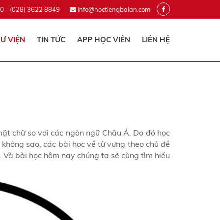
0 - (028) 3622 8849
info@hoctiengbalan.com
Ư VIỆN
TIN TỨC
APP HỌC VIÊN
LIÊN HỆ
mặt chữ so với các ngôn ngữ Châu Á. Do đó học
không sao, các bài học về từ vựng theo chủ đề
 Và bài học hôm nay chúng ta sẽ cùng tìm hiểu