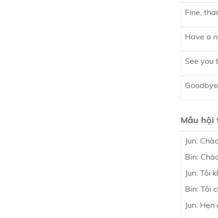
Fine, tha
Have a n
See you
Goodby
Mẫu hội 
Jun: Chào
Bin: Chà
Jun: Tôi 
Bin: Tôi 
Jun: Hẹn 