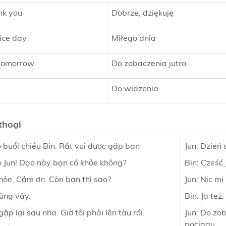
nk you
Dobrze, dziękuję
ice day
Miłego dnia
 tomorrow
Do zobaczenia jutro
e
Do widzenia
thoại
 buổi chiều Bin. Rất vui được gặp bạn
Jun: Dzień 
o Jun! Dạo này bạn có khỏe không?
Bin: Cześć 
khỏe. Cảm ơn. Còn bạn thì sao?
Jun: Nic mi 
cũng vậy.
Bin: Ja też.
gặp lại sau nha. Giờ tôi phải lên tàu rồi.
Jun: Do zo
pociągu.