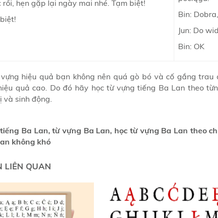
 rồi, hẹn gặp lại ngày mai nhé. Tạm biệt!
Bin: Dobra
biệt!
Jun: Do wi
Bin: OK
 vựng hiệu quả bạn không nên quá gò bó và cố gắng trau dồ
hiệu quả cao. Do đó hãy học từ vựng tiếng Ba Lan theo từ
ị và sinh động.
 tiếng Ba Lan, từ vựng Ba Lan, học từ vựng Ba Lan theo ch
Lan không khó
N LIÊN QUAN