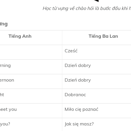
Học từ vựng về chào hỏi là bước đầu khi
ựng
Tiếng Anh
Tiếng Ba Lan
Cześć
rning
Dzień dobry
ernoon
Dzień dobry
ht
Dobranoc
meet you
Miło cię poznać
 you?
Jak się masz?