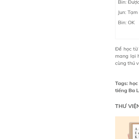
Bin: Được
Jun: Tạm 
Bin: OK
Để học từ
mang lại 
cùng thú v
Tags: học
tiếng Ba 
THƯ VIỆ