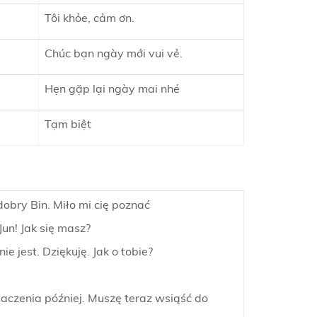
Tôi khỏe, cảm ơn.
Chúc bạn ngày mới vui vẻ.
Hẹn gặp lại ngày mai nhé
Tạm biệt
dobry Bin. Miło mi cię poznać
Jun! Jak się masz?
nie jest. Dziękuję. Jak o tobie?
baczenia później. Muszę teraz wsiąść do