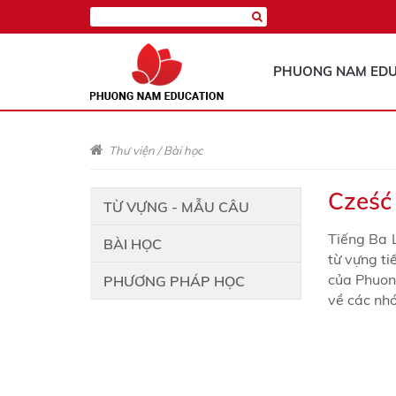
PHUONG NAM EDU
Thư viện
/
Bài học
Cześć 
TỪ VỰNG - MẪU CÂU
Tiếng Ba 
BÀI HỌC
từ vựng t
của Phuon
PHƯƠNG PHÁP HỌC
về các nh