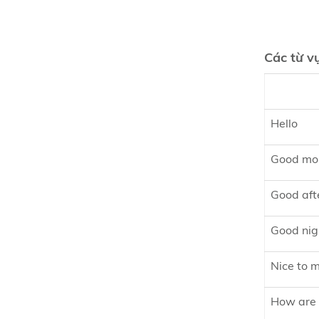
Các từ v
Hello
Good mo
Good aft
Good nig
Nice to 
How are