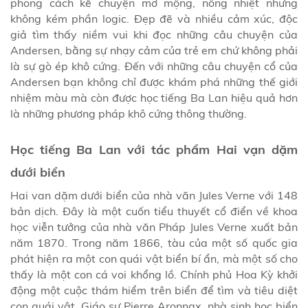
phong cách kể chuyện mơ mộng, nồng nhiệt nhưng
không kém phần logic. Đẹp đẽ và nhiều cảm xúc, độc
giả tìm thấy niềm vui khi đọc những câu chuyện của
Andersen, bằng sự nhạy cảm của trẻ em chứ không phải
là sự gò ép khô cứng. Đến với những câu chuyện cổ của
Andersen bạn không chỉ được khám phá những thế giới
nhiệm màu mà còn được học tiếng Ba Lan hiệu quả hơn
là những phương pháp khô cứng thông thường.
Học tiếng Ba Lan với tác phẩm Hai vạn dặm
dưới biển
Hai van dặm dưới biển của nhà văn Jules Verne với 148
bản dịch. Đây là một cuốn tiểu thuyết cổ điển về khoa
học viễn tưởng của nhà văn Pháp Jules Verne xuất bản
năm 1870. Trong năm 1866, tàu của một số quốc gia
phát hiện ra một con quái vật biển bí ẩn, mà một số cho
thấy là một con cá voi khổng lồ. Chính phủ Hoa Kỳ khởi
động một cuộc thám hiểm trên biển để tìm và tiêu diệt
con quái vật. Giáo sư Pierre Aronnax, nhà sinh học biển