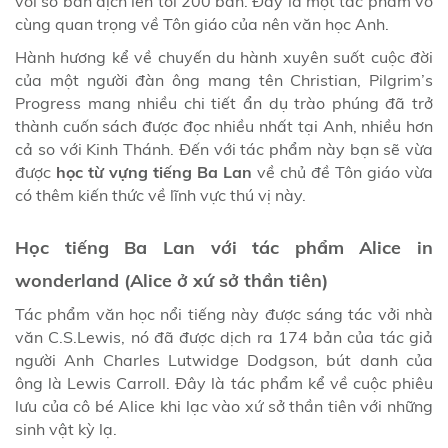
với số bản dịch lên tới 200 bản. Đây là một tác phẩm vô
cùng quan trọng về Tôn giáo của nên văn học Anh.
Hành hương kể về chuyến du hành xuyên suốt cuộc đời
của một người đàn ông mang tên Christian, Pilgrim’s
Progress mang nhiều chi tiết ẩn dụ trào phúng đã trở
thành cuốn sách được đọc nhiều nhất tại Anh, nhiều hơn
cả so với Kinh Thánh. Đến với tác phẩm này bạn sẽ vừa
được
học từ vựng tiếng Ba Lan
về chủ đề Tôn giáo vừa
có thêm kiến thức về lĩnh vực thú vị này.
Học tiếng Ba Lan với tác phẩm Alice in
wonderland (Alice ở xứ sở thần tiên)
Tác phẩm văn học nổi tiếng này được sáng tác vởi nhà
văn C.S.Lewis, nó đã được dịch ra 174 bản của tác giả
người Anh Charles Lutwidge Dodgson, bút danh của
ông là Lewis Carroll. Đây là tác phẩm kể về cuộc phiêu
lưu của cô bé Alice khi lạc vào xứ sở thần tiên với những
sinh vật kỳ lạ.