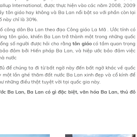
allup International, được thực hiện vào các năm 2008, 2009
ấy tôn giáo hay không và Ba Lan nổi bật so với phần còn lại
ố này chỉ là 30%.
ố công dân Ba Lan theo đạo Công giáo La Mã . Ước tính có
ông tôn giáo, khiến Ba Lan trở thành một trong những quốc
ổng số người được hỏi cho rằng
tôn giáo
có tầm quan trọng
c bảo đảm bởi Hiến pháp Ba Lan, và hiệp ước bảo đảm việc
nhà nước
g đủ để chúng ta đi từ bất ngờ này đến bất ngờ khác về quốc
ãy một lần ghé thăm đất nước Ba Lan xinh đẹp và cổ kính để
 những điều thật tuyệt vời tại quốc gia này.
ước Ba Lan, Ba Lan có gì đặc biệt, văn hóa Ba Lan, thủ đô