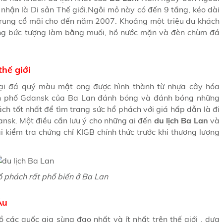
ận là Di sản Thế giới.Ngôi mỏ này có đến 9 tầng, kéo dài
Trung cổ mãi cho đến năm 2007. Khoảng một triệu du khách
g bức tượng làm bằng muối, hồ nước mặn và đèn chùm đá
hế giới
loại đá quý màu mật ong được hình thành từ nhựa cây hóa
nh phố Gdansk của Ba Lan đánh bóng và đánh bóng những
ch tốt nhất để tìm trang sức hổ phách với giá hấp dẫn là đi
nsk. Một điều cần lưu ý cho những ai đến
du lịch Ba Lan
và
 kiểm tra chứng chỉ KIGB chính thức trước khi thương lượng
ổ phách rất phổ biến ở Ba Lan
Âu
các quốc gia sùng đạo nhất và ít nhất trên thế giới , dựa