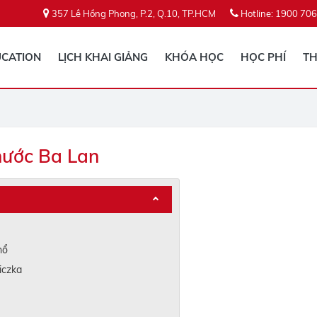
357 Lê Hồng Phong, P.2, Q.10, TP.HCM
Hotline: 1900 706
CATION
LỊCH KHAI GIẢNG
KHÓA HỌC
HỌC PHÍ
TH
nước Ba Lan
hổ
iczka