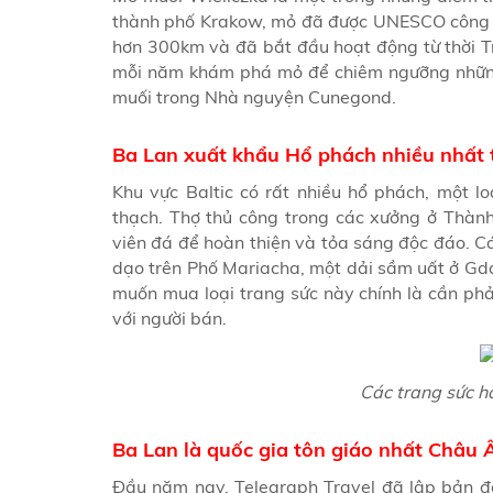
thành phố Krakow, mỏ đã được UNESCO công nh
hơn 300km và đã bắt đầu hoạt động từ thời 
mỗi năm khám phá mỏ để chiêm ngưỡng nhữn
muối trong Nhà nguyện Cunegond.
Ba Lan xuất khẩu Hổ phách nhiều nhất t
Khu vực Baltic có rất nhiều hổ phách, một 
thạch. Thợ thủ công trong các xưởng ở Thà
viên đá để hoàn thiện và tỏa sáng độc đáo. Cá
dạo trên Phố Mariacha, một dải sầm uất ở Gda
muốn mua loại trang sức này chính là cần phải
với người bán.
Các trang sức h
Ba Lan là quốc gia tôn giáo nhất Châu 
Đầu năm nay, Telegraph Travel đã lập bản đồ 