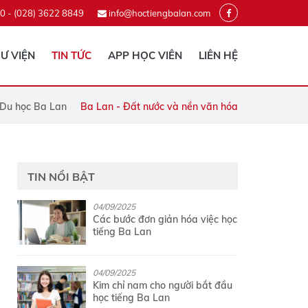
0 - (028) 3622 8849
info@hoctiengbalan.com
Ư VIỆN
TIN TỨC
APP HỌC VIÊN
LIÊN HỆ
Du học Ba Lan
Ba Lan - Đất nước và nền văn hóa
TIN NỔI BẬT
04/09/2025
Các bước đơn giản hóa việc học
tiếng Ba Lan
04/09/2025
Kim chỉ nam cho người bắt đầu
học tiếng Ba Lan