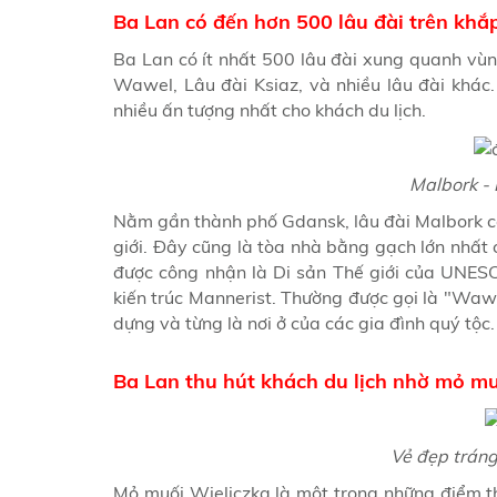
Ba Lan có đến hơn 500 lâu đài trên khắ
Ba Lan có ít nhất 500 lâu đài xung quanh vù
Wawel, Lâu đài Ksiaz, và nhiều lâu đài khác. 
nhiều ấn tượng nhất cho khách du lịch.
Malbork - 
Nằm gần thành phố Gdansk, lâu đài Malbork có d
giới. Đây cũng là tòa nhà bằng gạch lớn nhấ
được công nhận là Di sản Thế giới của UNESC
kiến ​​trúc Mannerist. Thường được gọi là "Wa
dựng và từng là nơi ở của các gia đình quý tộc.
Ba Lan thu hút khách du lịch nhờ mỏ mu
Vẻ đẹp tráng
Mỏ muối Wieliczka là một trong những điểm t