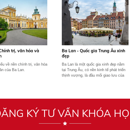
Chính trị, văn hóa và
Ba Lan - Quốc gia Trung Âu xinh
n
đẹp
ểu về nền chính trị, văn hóa
Ba Lan là một quốc gia xinh đẹp nằm
ân của Ba Lan.
tại Trung Âu, có nền kinh tế phát triển
thịnh vượng, là đầu mối giao lưu của
các...
ĂNG KÝ TƯ VẤN KHÓA H