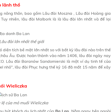
p lãnh thổ
ng nông thôn, bao gồm Lâu đài Moszna , Lâu đài Hoàng gia
Tuy nhiên, lâu đài Malbork là là lâu đài lớn nhất và để lại
Lâu đài lớn nhất thế giới
iện tích bề mặt lớn nhất so với bất kỳ lâu đài nào trên thế
t châu Âu. Được hoàn thành vào năm 1406, lâu đài ngày nay
O. Lâu đài Baranów Sandomierski là một ví dụ tinh tế của
wel nhỏ", lâu đài Phục hưng thế kỷ 16 đã mất 15 năm để xây
ối Wieliczka
 lệ của mỏ muối Wieliczka
hu hút khách du lịch nhất của
Ba Lan.
Nằm ngay bên ngoài