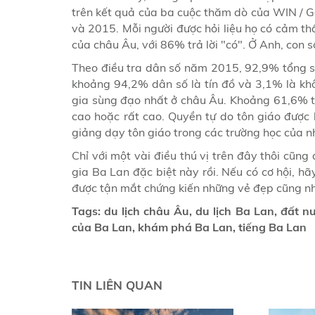
trên kết quả của ba cuộc thăm dò của WIN / G
và 2015. Mỗi người được hỏi liệu họ có cảm th
của châu Âu, với 86% trả lời "có". Ở Anh, con s
Theo điều tra dân số năm 2015, 92,9% tổng s
khoảng 94,2% dân số là tín đồ và 3,1% là kh
gia sùng đạo nhất ở châu Âu. Khoảng 61,6% t
cao hoặc rất cao. Quyền tự do tôn giáo đượ
giảng dạy tôn giáo trong các trường học của 
Chỉ với một vài điều thú vị trên đây thôi cũn
gia Ba Lan đặc biệt này rồi. Nếu có cơ hội, h
được tận mắt chứng kiến những vẻ đẹp cũng như
Tags: du lịch châu Âu, du lịch Ba Lan, đất n
của Ba Lan, khám phá Ba Lan, tiếng Ba Lan
TIN LIÊN QUAN