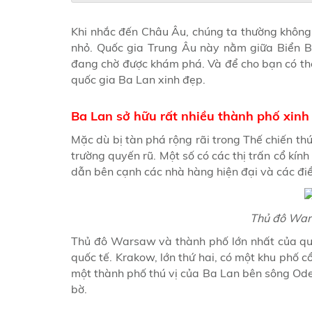
Khi nhắc đến Châu Âu, chúng ta thường không
nhỏ. Quốc gia Trung Âu này nằm giữa Biển Ba
đang chờ được khám phá. Và để cho bạn có thể
quốc gia Ba Lan xinh đẹp.
Ba Lan sở hữu rất nhiều thành phố xinh
Mặc dù bị tàn phá rộng rãi trong Thế chiến thứ
trường quyến rũ. Một số có các thị trấn cổ kính 
dẫn bên cạnh các nhà hàng hiện đại và các điể
Thủ đô War
Thủ đô Warsaw và thành phố lớn nhất của quốc
quốc tế. Krakow, lớn thứ hai, có một khu phố c
một thành phố thú vị của Ba Lan bên sông Oder
bờ.