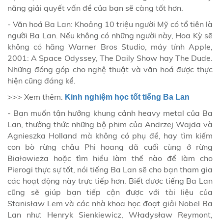
năng giải quyết vấn đề của bạn sẽ càng tốt hơn.
- Văn hoá Ba Lan: Khoảng 10 triệu người Mỹ có tổ tiên là
người Ba Lan. Nếu không có những người này, Hoa Kỳ sẽ
không có hãng Warner Bros Studio, máy tính Apple,
2001: A Space Odyssey, The Daily Show hay The Dude.
Những đóng góp cho nghệ thuật và văn hoá được thực
hiện cũng đáng kể.
>>> Xem thêm:
Kinh nghiệm học tốt tiếng Ba Lan
- Bạn muốn tận hưởng khung cảnh heavy metal của Ba
Lan, thưởng thức những bộ phim của Andrzej Wajda và
Agnieszka Holland mà không có phụ đề, hay tìm kiếm
con bò rừng châu Phi hoang dã cuối cùng ở rừng
Białowieża hoặc tìm hiểu làm thế nào để làm cho
Pierogi thực sự tốt, nói tiếng Ba Lan sẽ cho bạn tham gia
các hoạt động này trực tiếp hơn. Biết được tiếng Ba Lan
cũng sẽ giúp bạn tiếp cận được với tài liệu của
Stanisław Lem và các nhà khoa học đoạt giải Nobel Ba
Lan như: Henryk Sienkiewicz, Władysław Reymont,