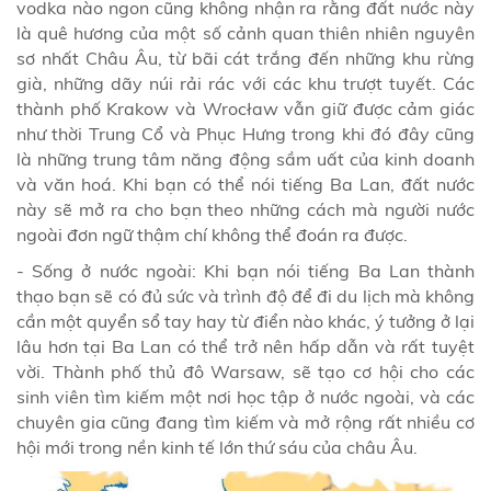
vodka nào ngon cũng không nhận ra rằng đất nước này
là quê hương của một số cảnh quan thiên nhiên nguyên
sơ nhất Châu Âu, từ bãi cát trắng đến những khu rừng
già, những dãy núi rải rác với các khu trượt tuyết. Các
thành phố Krakow và Wrocław vẫn giữ được cảm giác
như thời Trung Cổ và Phục Hưng trong khi đó đây cũng
là những trung tâm năng động sầm uất của kinh doanh
và văn hoá. Khi bạn có thể nói tiếng Ba Lan, đất nước
này sẽ mở ra cho bạn theo những cách mà người nước
ngoài đơn ngữ thậm chí không thể đoán ra được.
- Sống ở nước ngoài: Khi bạn nói tiếng Ba Lan thành
thạo bạn sẽ có đủ sức và trình độ để đi du lịch mà không
cần một quyển sổ tay hay từ điển nào khác, ý tưởng ở lại
lâu hơn tại Ba Lan có thể trở nên hấp dẫn và rất tuyệt
vời. Thành phố thủ đô Warsaw, sẽ tạo cơ hội cho các
sinh viên tìm kiếm một nơi học tập ở nước ngoài, và các
chuyên gia cũng đang tìm kiếm và mở rộng rất nhiều cơ
hội mới trong nền kinh tế lớn thứ sáu của châu Âu.